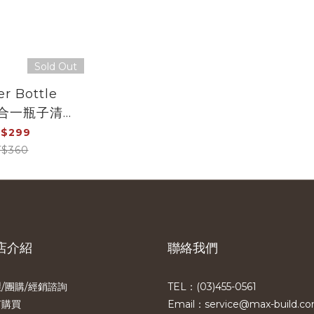
Sold Out
r Bottle
刷
$299
$360
店介紹
聯絡我們
/團購/經銷諮詢
TEL：(03)455-0561​
何購買
Email：service@max-build.c