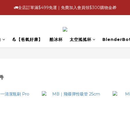
4
4
3
5
4
3
7
0
6
:
:
:
1
9
1
0
2
1
0
8
🚛全店訂單滿$499免運｜免費加入會員領$300購物金🎁
【爸氣好康照過來】指定88折
立即選
3
3
2
4
3
2
6
5
Days
Hours
Minutes
Seconds
0
8
0
1
0
7
2
2
1
3
2
1
9
5
4
7
0
6
:
:
:
1
9
1
0
2
1
0
8
【爸氣好康照過來】指定88折
立即選
4
3
6
5
Days
Hours
Minutes
Seconds
0
8
0
1
0
7
3
2
5
4
7
0
6
2
1
4
3
白
💪【爸氣好康】
酷冰杯
太空搖搖杯
BlenderBot
6
5
1
0
3
2
5
4
0
2
1
4
3
1
0
3
2
0
2
1
1
0
件
0