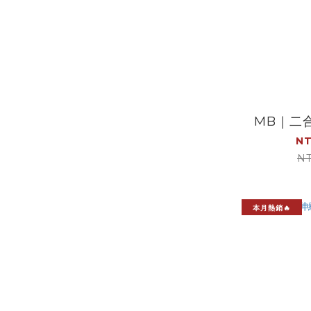
MB｜二
NT
NT
本月熱銷🔥