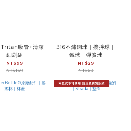
Tritan吸管+清潔
316不鏽鋼球｜攪拌球｜
細刷組
鐵球｜彈簧球
NT$99
NT$29
NT$160
NT$60
兩款式不可共用 請注意購買款式