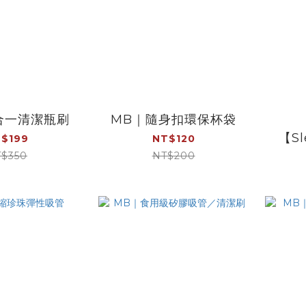
合一清潔瓶刷
MB｜隨身扣環保杯袋
【Sl
$199
NT$120
用】
$350
NT$200