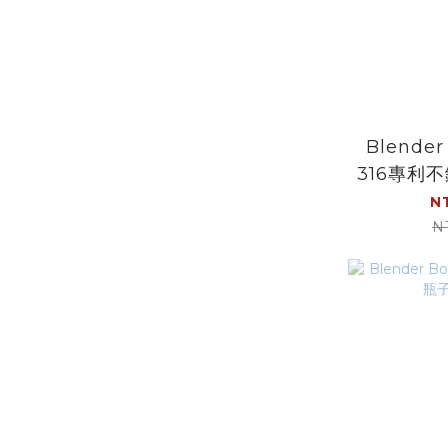
Blender
316專利
球｜鐵球
N
國
N