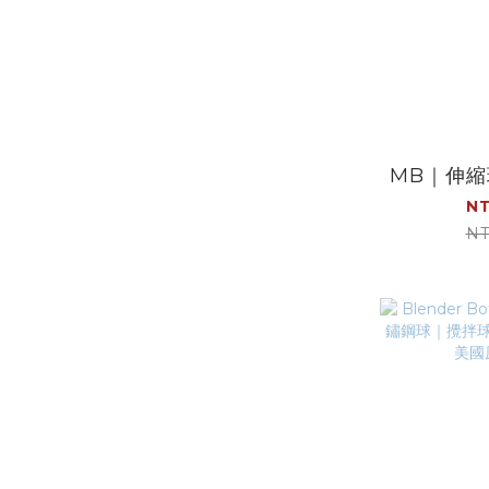
MB｜伸
NT
NT