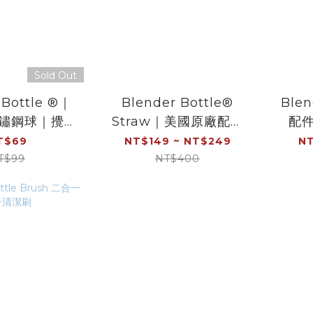
Sold Out
 Bottle ®｜
Blender Bottle®
Ble
不鏽鋼球｜攪拌
Straw｜美國原廠配件
配
｜彈簧球｜美
｜彈性吸管
T$69
NT$149 ~ NT$249
NT
原廠專利
T$99
NT$400