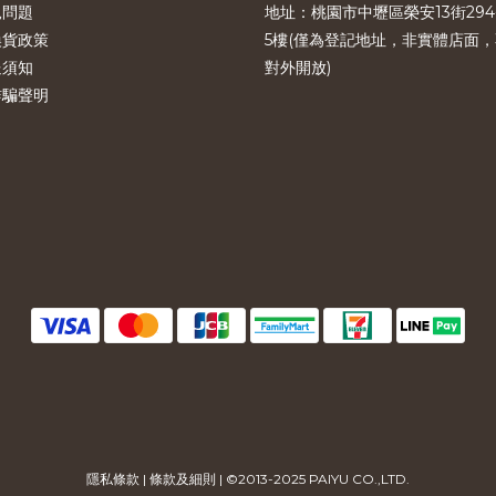
見問題
地址：桃園市中壢區榮安13街294
換貨政策
5樓(僅為登記地址，非實體店面，
送須知
對外開放)
詐騙聲明
隱私條款
|
條款及細則
| ©2013-2025 PAIYU CO.,LTD.