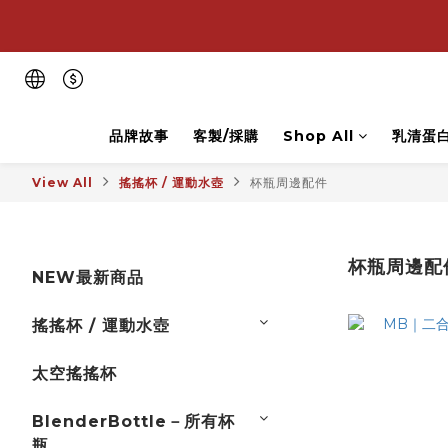
💪
💪
品牌故事
客製/採購
Shop All
乳清蛋
View All
搖搖杯 / 運動水壺
杯瓶周邊配件
杯瓶周邊配
NEW最新商品
搖搖杯 / 運動水壺
太空搖搖杯
BlenderBottle－所有杯
瓶