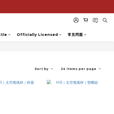
購
購
tle
Officially Licensed
常見問題
Sort by
24 Items per page