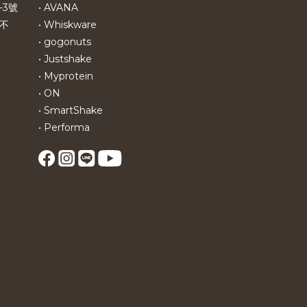
-3號
• AVANA
不
• Whiskware
• gogonuts
• Justshake
• Myprotein
• ON
• SmartShake
• Performa