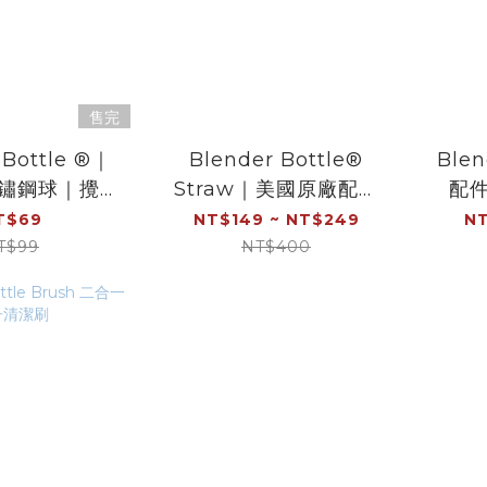
售完
 Bottle ®｜
Blender Bottle®
Ble
不鏽鋼球｜攪拌
Straw｜美國原廠配件
配
｜彈簧球｜美
｜彈性吸管
T$69
NT$149 ~ NT$249
NT
原廠專利
T$99
NT$400