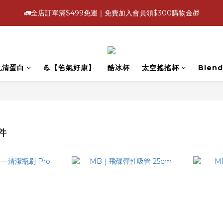
4
4
5
4
6
7
8
5
0
1
2
3
:
:
:
1
7
1
2
1
3
4
5
🚛全店訂單滿$499免運｜免費加入會員領$300購物金🎁
【爸氣好康照過來】指定88折
立即選
3
9
3
4
3
5
6
7
4
0
1
2
日
時
分
秒
0
6
0
1
0
2
3
4
2
8
2
3
2
4
5
6
3
0
1
5
0
1
2
3
:
:
:
1
7
1
2
1
3
4
5
【爸氣好康照過來】指定88折
立即選
2
0
4
0
1
2
日
時
分
秒
0
6
0
1
0
2
3
4
1
3
0
1
5
0
1
2
3
0
2
0
乳清蛋白
💪【爸氣好康】
酷冰杯
太空搖搖杯
Blend
4
0
1
2
1
3
0
1
0
2
0
1
0
件