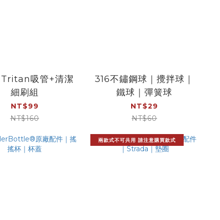
Tritan吸管+清潔
316不鏽鋼球｜攪拌球｜
細刷組
鐵球｜彈簧球
NT$99
NT$29
NT$160
NT$60
兩款式不可共用 請注意購買款式