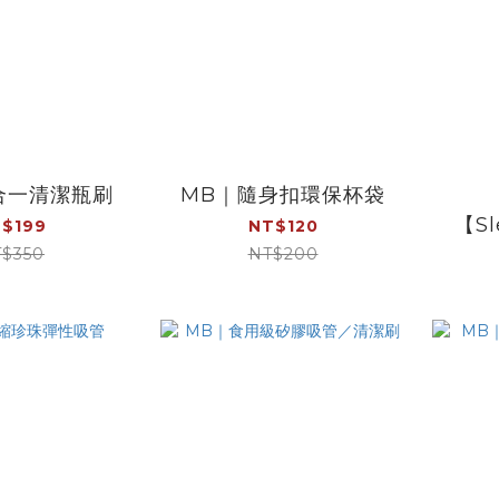
合一清潔瓶刷
MB｜隨身扣環保杯袋
【Sl
$199
NT$120
用】
$350
NT$200