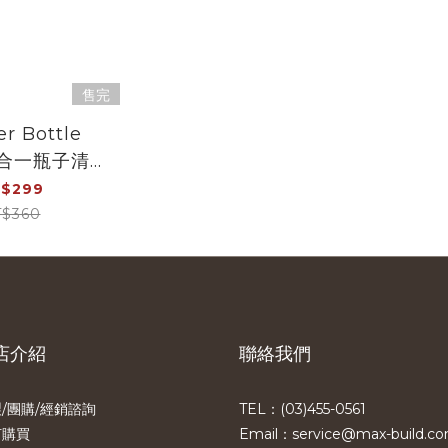
售完
r Bottle
刷
$299
$360
店介紹
聯絡我們
/團購/經銷諮詢
TEL：(03)455-0561​
何購買
Email：service@max-build.c