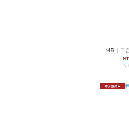
MB｜二
NT
NT
本月熱銷🔥