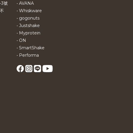
-3號
• AVANA
不
• Whiskware
• gogonuts
• Justshake
• Myprotein
• ON
• SmartShake
• Performa