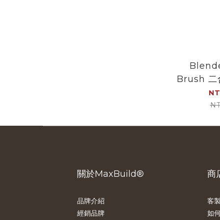
Blende
Brush 二合一瓶子清潔
NT
NT
關於MaxBuild®
商
品牌介紹
客製
經銷品牌
如