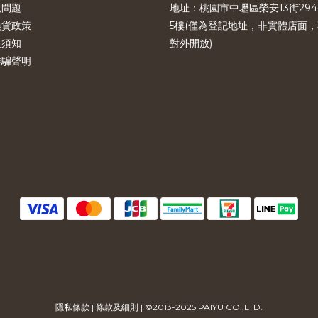
見問題
地址：桃園市中壢區榮安13街294
換貨政策
5樓(僅為登記地址，非實體店面，
送須知
對外開放)
詐騙聲明
隱私條款
|
條款及細則
| ©2013-2025 PAIYU CO.,LTD.