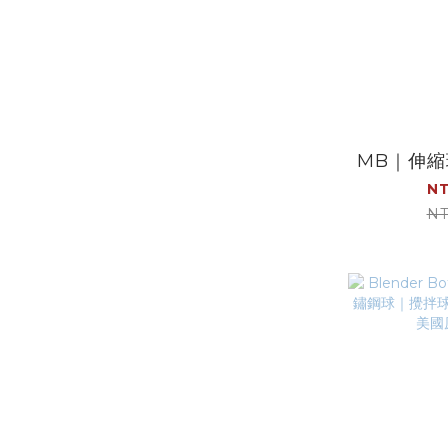
MB｜伸
NT
NT