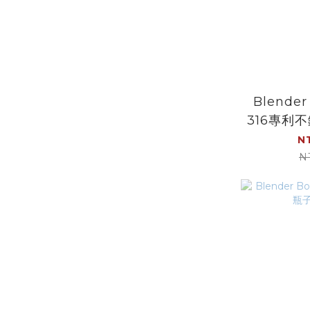
Blender
316專利
球｜鐵球
N
國
N