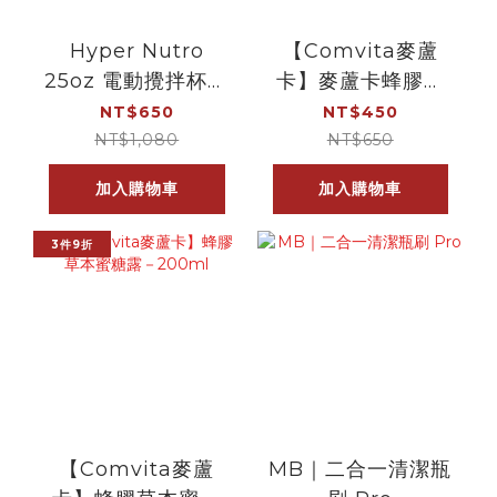
Hyper Nutro
【Comvita麥蘆
25oz 電動攪拌杯｜
卡】麥蘆卡蜂膠口
奶霧米
腔噴霧劑"20%加強
NT$650
NT$450
型"－20ml
NT$1,080
NT$650
加入購物車
加入購物車
3件9折
【Comvita麥蘆
MB｜二合一清潔瓶