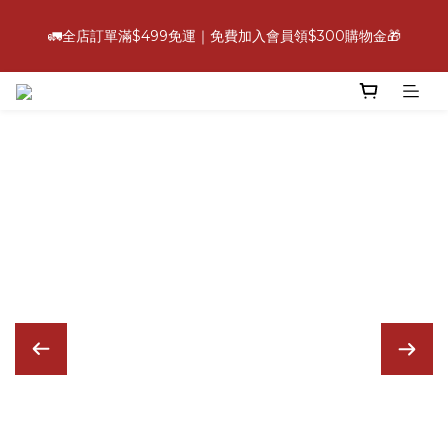
6
5
9
5
7
8
7
2
0
1
3
2
1
5
1
3
4
6
💪【爸氣好康照過來】指定88折
5
4
8
4
6
7
9
6
1
0
2
🚛全店訂單滿$499免運｜免費加入會員領$300購物金🎁
:
:
:
1
9
0
4
0
2
3
5
立即選購
4
3
7
3
5
6
8
5
0
1
日
時
分
秒
0
8
3
1
2
4
3
2
6
2
4
5
7
4
0
7
2
0
1
3
2
1
5
1
3
4
6
💪【爸氣好康照過來】指定88折
3
6
1
0
2
:
:
:
1
9
0
4
0
2
3
5
立即選購
2
5
0
1
日
時
分
秒
0
8
3
1
2
4
1
4
0
7
2
0
1
3
0
3
6
1
0
2
2
5
0
1
1
4
0
0
3
2
1
0