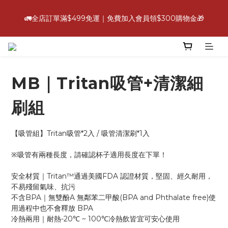
6
6
7
6
7
6
5
0
4
2
9
2
8
3
7
2
💪【爸氣好康照過來】指定88折
5
5
6
5
6
9
5
4
3
🚛全店訂單滿$499免運｜免費加入會員領$300購物金🎁
:
:
:
1
8
1
7
2
6
1
立即選購
4
4
5
9
4
5
8
4
3
2
日
時
分
秒
0
7
0
6
1
5
0
3
3
9
4
8
3
4
7
3
2
1
6
5
0
4
2
9
2
8
3
7
2
💪【爸氣好康照過來】指定88折
3
6
2
1
0
9
5
4
3
:
:
:
1
8
1
7
2
6
1
2
立即選購
5
1
0
8
4
3
2
日
時
分
秒
0
7
0
6
1
5
0
1
4
0
7
3
2
1
MB｜Tritan吸管+清潔細
6
5
0
4
0
3
6
2
1
0
5
4
3
2
5
1
0
4
3
2
刷組
1
4
0
3
2
1
0
3
2
1
0
2
【吸管組】Tritan吸管*2入 / 吸管清潔刷*1入
1
0
1
0
0
※吸管有兩種長度，請確認杯子適用長度在下單！
安全材質｜Tritan™通過美國FDA 認證材質，堅固、經久耐用，
不易殘留氣味、抗污
不含BPA｜無雙酚A 無鄰苯二甲酸(BPA and Phthalate free)使
用過程中也不會釋放 BPA
冷熱兩用｜耐熱-20℃ ~ 100℃冷熱飲皆宜可安心使用