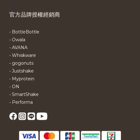
官方品牌授權經銷商
• BottleBottle
• Owala
• AVANA
• Whiskware
• gogonuts
• Justshake
• Myprotein
• ON
• SmartShake
• Performa