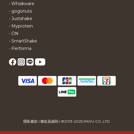
• Whiskware
• gogonuts
• Justshake
• Myprotein
• ON
• SmartShake
• Performa
隱私條款
|
條款及細則
| ©2013-2025 PAIYU CO.,LTD.