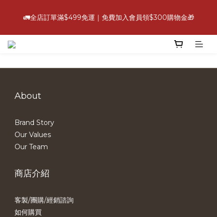
6
5
6
6
8
4
3
1
6
2
7
1
2
6
2
4
9
💪【爸氣好康照過來】指定88折
5
4
5
9
5
7
3
2
0
5
🚛全店訂單滿$499免運｜免費加入會員領$300購物金🎁
:
:
:
1
6
0
1
5
1
3
8
立即選購
4
9
3
4
8
4
6
2
1
4
Days
Hours
Minutes
Seconds
0
5
0
4
0
2
7
3
8
2
3
7
3
5
1
0
3
4
3
1
6
2
7
1
2
6
2
4
9
💪【爸氣好康照過來】指定88折
0
2
3
2
0
5
:
:
:
1
6
0
1
5
1
3
8
立即選購
1
2
1
4
Days
Hours
Minutes
Seconds
0
5
0
4
0
2
7
0
1
0
3
4
3
1
6
0
2
3
2
0
5
1
About
2
1
4
0
1
0
3
0
2
Brand Story
1
Our Values
0
Our Team
商店介紹
客製/團購/經銷諮詢
如何購買