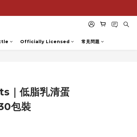
購
購
tle
Officially Licensed
常見問題
uts｜低脂乳清蛋
｜30包裝