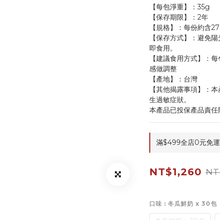
【每包淨重】：35g
【保存期限】：2年
【規格】：每份約含27
【保存方式】：避免陽
即食用。
【建議食用方式】：每包建
感做調整
【產地】：台灣
【其他揭露事項】：本
生過敏症狀。
本產品已投保產品責任險
滿$499全店0元免運 o
NT$1,260
NT
口味
: 冬瓜鮮奶 x 30包