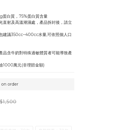
g蛋白質，75%蛋白質含量
光直射及高溫潮濕處，產品拆封後，請立
議350cc~400cc水量,可依照個人口
產品含牛奶對特殊過敏體質者可能導致產
1000萬元(非理賠金額)
n order
$1,500