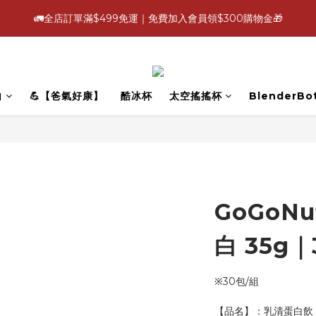
4
4
4
7
3
5
7
2
5
:
:
:
1
7
1
9
1
4
0
7
🚛全店訂單滿$499免運｜免費加入會員領$300購物金🎁
【爸氣好康照過來】指定88折
立即選
3
9
3
3
6
2
9
4
6
1
4
Days
Hours
Minutes
Seconds
0
6
0
8
0
3
6
2
8
2
2
5
1
8
3
5
0
3
5
7
2
5
:
:
:
1
7
1
9
1
4
0
7
【爸氣好康照過來】指定88折
立即選
2
4
2
4
6
1
4
Days
Hours
Minutes
Seconds
0
6
0
8
0
3
6
1
3
1
3
5
0
3
5
7
2
5
0
2
0
2
4
2
白
💪【爸氣好康】
酷冰杯
太空搖搖杯
BlenderBot
4
6
1
4
1
1
3
1
3
5
0
3
0
0
2
0
2
4
2
1
1
3
1
0
0
2
0
1
0
GoGoN
白 35g
※30包/組
【品名】：乳清蛋白飲