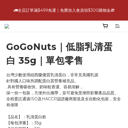
6
3
0
5
2
9
1
2
6
3
1
8
5
4
5
9
6
4
💪【爸氣好康照過來】指定88折
5
2
4
🚛全店訂單滿$499免運｜免費加入會員領$300購物金🎁
:
:
:
1
8
0
1
5
2
0
7
4
3
4
8
5
3
立即選購
4
1
3
日
時
分
秒
0
7
0
4
1
6
3
2
3
7
4
2
9
3
0
2
6
3
0
5
2
9
1
2
6
3
1
8
💪【爸氣好康照過來】指定88折
2
1
:
:
:
5
2
4
1
8
0
1
5
2
0
7
立即選購
1
0
日
時
分
秒
4
1
3
0
7
0
4
1
6
0
3
0
2
6
3
0
5
GoGoNuts｜低脂乳清蛋
2
1
5
2
4
1
0
4
1
3
白 35g｜單包零售
0
3
0
2
2
1
1
0
台灣少數使用紐西蘭優質乳清蛋白，非常見美國乳源
0
針對國人口味所調配蛋白質營養補充品。
 具有營養吸收快、奶味較香濃、容易溶解，
採一份一包裝，方便外出攜帶，並可避免受潮而影響產品品質。
全程委託通過ISO及HACCP認證廠商製造及全自動化包裝，安全
有保障
【品名】：乳清蛋白飲
【每包淨重】：35g