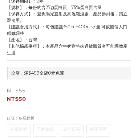
【保存期限】：2年
【規格】：每份約含27g蛋白質，75%蛋白質含量
【保存方式】：避免陽光直射及高溫潮濕處，產品拆封後，請立
即食用。
【建議食用方式】：每包建議350cc~400cc水量,可依照個人口
感做調整
【產地】：台灣
【其他揭露事項】：本產品含牛奶對特殊過敏體質者可能導致產
生過
全店，滿$499全店0元免運
NT$55
NT$50
口味
: 冬瓜鮮奶
冬瓜鮮奶
芝麻拿鐵
烏龍奶茶
麥芽可可