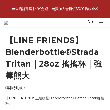
6
7
5
8
5
5
4
0
1
5
2
7
3
1
4
8
1
1
💪【爸氣好康照過來】指定88折
5
6
4
7
4
4
3
0
4
🚛全店訂單滿$499免運｜免費加入會員領$300購物金🎁
:
:
:
1
6
2
0
3
7
0
0
立即選購
4
9
5
3
6
3
3
2
3
日
時
分
秒
0
5
1
2
6
3
8
4
2
5
9
2
2
1
2
4
0
1
5
2
7
3
1
4
8
1
1
💪【爸氣好康照過來】指定88折
0
1
3
0
4
:
:
:
1
6
2
0
3
7
0
0
立即選購
0
2
3
日
時
分
秒
0
5
1
2
6
1
2
【LINE FRIENDS】
4
0
1
5
0
1
3
0
4
0
2
3
Blenderbottle®Strada
1
2
0
1
Tritan｜28oz 搖搖杯｜強
0
棒熊大
獨家特別款！
【LINE FRIENDS正版授權Blenderbottle®Strada Tritan搖搖
杯】