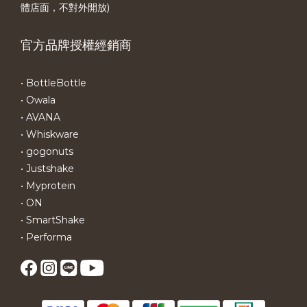
體店面，不對外開放)
官方品牌授權經銷商
• BottleBottle
• Owala
• AVANA
• Whiskware
• gogonuts
• Justshake
• Myprotein
• ON
• SmartShake
• Performa