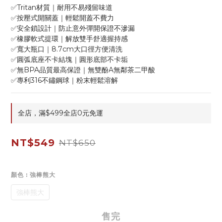
✅Tritan材質｜耐用不易殘留味道
✅按壓式開關蓋｜輕鬆開蓋不費力
✅安全鎖設計｜防止意外彈開保證不滲漏
✅橡膠軟式提環｜解放雙手舒適握持感
✅寬大瓶口｜8.7cm大口徑方便清洗
✅圓弧底座不卡結塊｜圓形底部不卡垢
✅無BPA品質最高保證｜無雙酚A無鄰茶二甲酸
✅專利316不鏽鋼球｜粉末輕鬆溶解
全店，滿$499全店0元免運
NT$549
NT$650
顏色
: 強棒熊大
強棒熊大
售完