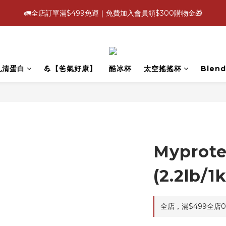
4
4
3
4
5
9
6
6
0
4
1
1
:
:
:
1
8
0
1
2
6
3
🚛全店訂單滿$499免運｜免費加入會員領$300購物金🎁
【爸氣好康照過來】指定88折
立即選
3
3
2
3
4
8
5
5
3
0
日
時
分
秒
0
0
7
0
1
5
2
2
2
9
1
2
3
7
4
4
2
6
0
4
1
1
:
:
:
1
8
0
1
2
6
【爸氣好康照過來】指定88折
立即選
3
3
1
5
3
0
日
時
分
秒
0
0
7
0
1
5
2
2
0
4
2
6
0
4
1
1
3
1
乳清蛋白
💪【爸氣好康】
酷冰杯
太空搖搖杯
Blend
5
3
0
0
2
0
4
2
1
3
1
0
2
0
1
0
Mypro
(2.2lb/1
全店，滿$499全店