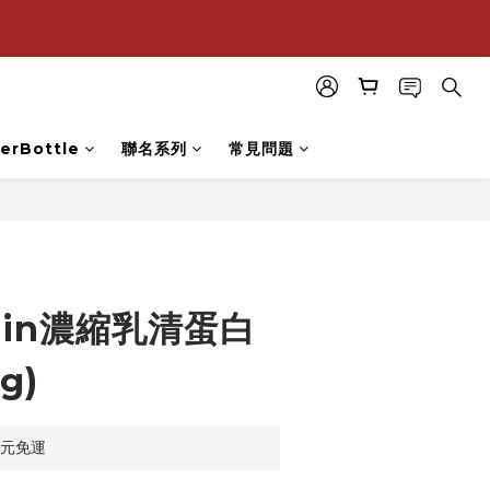
購
購
erBottle
聯名系列
常見問題
立即購買
tein濃縮乳清蛋白
kg)
0元免運