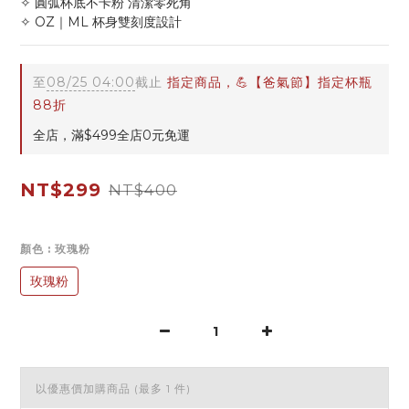
✧ 圓弧杯底不卡粉 清潔零死角
✧ OZ｜ML 杯身雙刻度設計
至
08/25 04:00
截止
指定商品，💪【爸氣節】指定杯瓶
88折
全店，滿$499全店0元免運
NT$299
NT$400
顏色
: 玫瑰粉
玫瑰粉
以優惠價加購商品
(最多 1 件)