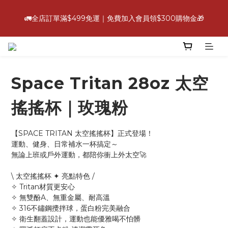
6
6
9
6
5
6
2
7
3
9
2
8
2
9
5
6
💪【爸氣好康照過來】指定88折
5
5
8
9
5
4
5
1
6
2
🚛全店訂單滿$499免運｜免費加入會員領$300購物金🎁
:
:
:
8
1
7
1
8
4
9
5
立即選購
4
4
7
8
4
3
4
0
5
1
日
時
分
秒
7
0
6
0
7
3
8
4
3
9
3
6
7
3
2
3
4
0
6
5
6
2
7
3
9
2
8
2
9
5
6
💪【爸氣好康照過來】指定88折
2
1
2
3
5
4
5
1
6
2
:
:
:
8
1
7
1
8
4
9
5
立即選購
1
0
1
2
4
3
4
0
5
1
日
時
分
秒
7
0
6
0
7
3
8
4
0
0
1
3
2
3
4
0
Space Tritan 28oz 太空
6
5
6
2
7
3
0
2
1
2
3
5
4
5
1
6
2
1
0
1
2
4
3
4
0
5
1
搖搖杯｜玫瑰粉
0
0
1
3
2
3
4
0
0
2
1
2
3
【SPACE TRITAN 太空搖搖杯】正式登場！
1
0
1
2
運動、健身、日常補水一杯搞定～
0
0
1
無論上班或戶外運動，都陪你衝上外太空🚀
0
\ 太空搖搖杯 ✦ 亮點特色 /
✧ Tritan材質更安心
✧ 無雙酚A、無重金屬、耐高溫
✧ 316不鏽鋼攪拌球，蛋白粉完美融合
✧ 衛生翻蓋設計，運動也能優雅喝不怕髒