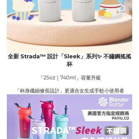
全新 Strada™ 設計「Sleek」系列✨ 不鏽鋼搖搖
杯
「25oz｜740ml」容量升級
「杯身纖細修長設計」更適合女生或手較小使用者