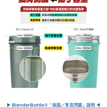
► BlenderBottle®「保固／常見問題」說明 ◄