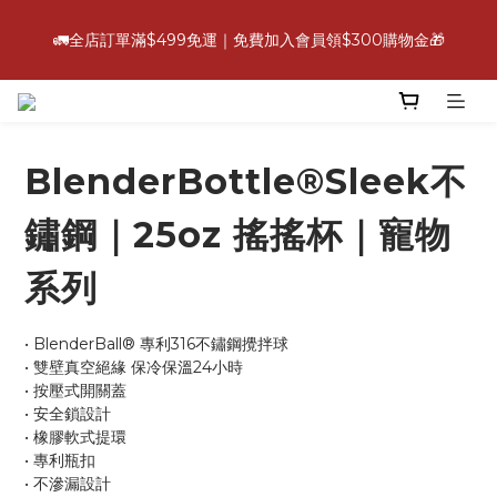
6
5
5
7
5
4
5
0
3
2
7
1
8
1
3
1
6
💪【爸氣好康照過來】指定88折
5
4
4
6
4
9
3
4
2
🚛全店訂單滿$499免運｜免費加入會員領$300購物金🎁
:
:
:
1
6
0
7
0
2
0
5
立即選購
4
9
3
3
5
3
8
2
3
1
Days
Hours
Minutes
Seconds
0
5
6
1
4
3
8
2
9
2
4
2
7
1
2
0
4
5
0
3
2
7
1
8
1
3
1
6
💪【爸氣好康照過來】指定88折
0
1
3
4
2
:
:
:
1
6
0
7
0
2
0
5
立即選購
0
2
3
1
Days
Hours
Minutes
Seconds
0
5
6
1
4
1
2
0
BlenderBottle®Sleek不
4
5
0
3
0
1
3
4
2
0
2
3
1
鏽鋼｜25oz 搖搖杯｜寵物
1
2
0
0
1
系列
0
• BlenderBall® 專利316不鏽鋼攪拌球
• 雙壁真空絕緣 保冷保溫24小時
• 按壓式開關蓋
• 安全鎖設計
• 橡膠軟式提環
• 專利瓶扣
• 不滲漏設計