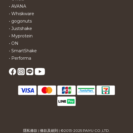
• AVANA
• Whiskware
• gogonuts
• Justshake
• Myprotein
• ON
• SmartShake
• Performa
隱私條款
|
條款及細則
| ©2013-2025 PAIYU CO.,LTD.