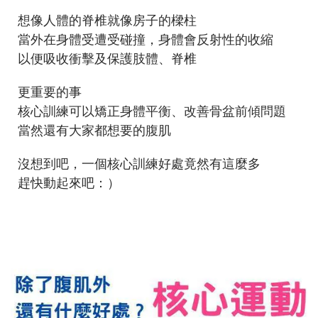
想像人體的脊椎就像房子的樑柱⠀
當外在身體受遭受碰撞，身體會反射性的收縮⠀
以便吸收衝擊及保護肢體、脊椎⠀
更重要的事⠀
核心訓練可以矯正身體平衡、改善骨盆前傾問題⠀
當然還有大家都想要的腹肌⠀
沒想到吧，一個核心訓練好處竟然有這麼多⠀
趕快動起來吧：）⠀
⠀
⠀