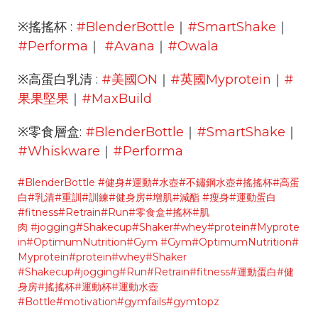
※搖搖杯 :
#BlenderBottle
｜
#SmartShake
｜
#Performa
｜
#Avana
｜
#Owala
※高蛋白乳清 :
#美國ON
｜
#英國Myprotein
｜
#
果果堅果
｜
#MaxBuild
※零食層盒:
#BlenderBottle
｜
#SmartShake
｜
#Whiskware
｜
#Performa
#BlenderBottle
#健身
#運動
#水壺
#不鏽鋼水壺
#搖搖杯
#高蛋
白
#乳清
#重訓
#訓練
#健身房
#增肌
#減酯
#瘦身
#運動蛋白
#fitness
#Retrain
#Run
#零食盒
#搖杯
#肌
肉
#jogging
#Shakecup
#Shaker
#whey
#protein
#Myprote
in
#OptimumNutrition
#Gym
#Gym
#OptimumNutrition
#
Myprotein
#protein
#whey
#Shaker
#Shakecup
#jogging
#Run
#Retrain
#fitness
#運動蛋白
#健
身房
#搖搖杯
#運動杯
#運動水壺
#Bottle
#motivation
#gymfails
#gymtopz