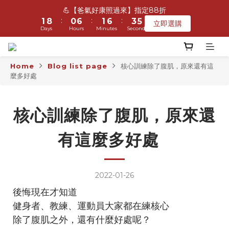
9
8
9
2
2
9
9
1
1
7
7
2
2
7
7
4
4
6
6
💪【爸氣好康照過來】指定88折
💪【爸氣好康照過來】指定88折
8
7
8
:
:
:
:
:
:
1
1
8
8
0
0
6
6
1
1
6
6
3
3
5
5
立即選購
立即選購
7
6
7
9
Days
Days
Hours
Hours
Minutes
Minutes
Seconds
Seconds
0
0
7
7
5
5
0
0
5
5
2
2
4
4
6
5
6
8
6
6
4
4
4
4
1
1
3
3
5
4
5
7
9
5
5
3
3
3
3
0
0
2
2
🚛全店訂單滿$499免運｜免費加入會員領$300購物金🎁
4
3
9
4
9
6
8
4
4
2
2
2
2
1
1
Home
Blog list page
核心訓練除了腹肌，原來還有這
3
2
8
3
8
5
7
麼多好處⠀
3
3
1
1
1
1
0
0
2
9
1
7
2
7
4
6
💪【爸氣好康照過來】指定88折
2
2
0
0
0
0
:
:
:
1
8
0
6
1
6
3
5
立即選購
1
1
Days
Hours
Minutes
Seconds
0
7
5
0
5
2
4
核心訓練除了腹肌，原來還
0
0
6
4
4
1
3
5
3
3
0
2
有這麼多好處⠀
4
2
2
1
3
1
1
0
2
0
0
1
2022-01-26
0
後悔現在才知道⠀
健身者、教練、運動員大家都在練核心⠀
除了腹肌之外，還有什麼好處呢？⠀