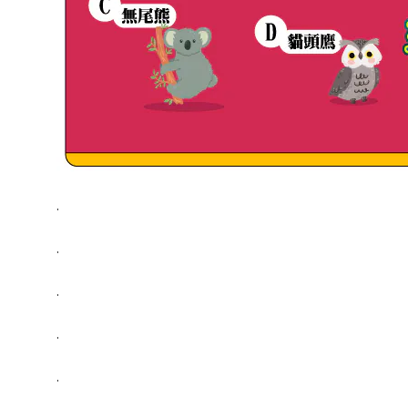
.
.
.
.
.