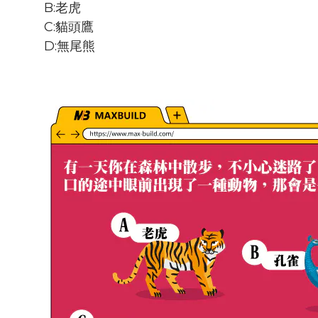
B:老虎
C:貓頭鷹
D:無尾熊