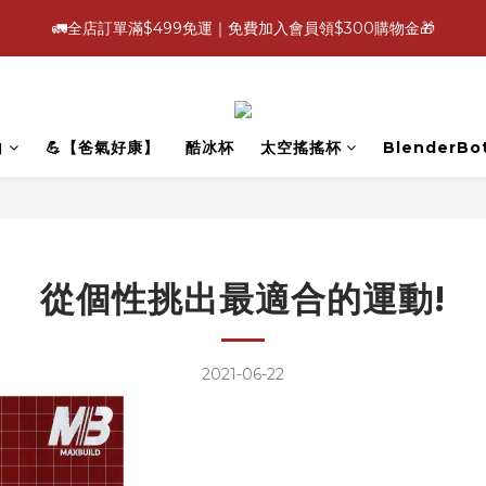
4
4
5
7
5
5
6
0
2
0
0
6
:
:
:
1
8
1
2
4
2
2
8
🚛全店訂單滿$499免運｜免費加入會員領$300購物金🎁
【爸氣好康照過來】指定88折
立即選
3
3
4
6
4
4
5
1
5
Days
Hours
Minutes
Seconds
0
7
0
1
3
1
1
7
2
9
2
3
5
3
3
9
4
0
4
6
0
2
0
0
6
:
:
:
1
8
1
2
4
2
2
8
【爸氣好康照過來】指定88折
立即選
3
3
5
1
5
Days
Hours
Minutes
Seconds
0
7
0
1
3
1
1
7
2
2
4
0
4
6
0
2
0
0
6
1
1
3
3
白
💪【爸氣好康】
酷冰杯
太空搖搖杯
BlenderBot
5
1
5
0
0
2
2
4
0
4
1
1
3
3
0
0
2
2
1
1
0
0
從個性挑出最適合的運動!
2021-06-22