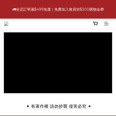
6
5
6
9
9
6
9
5
2
2
2
2
8
1
2
5
5
2
5
💪【爸氣好康照過來】指定88折
5
4
5
8
8
5
8
4
1
1
1
🚛全店訂單滿$499免運｜免費加入會員領$300購物金🎁
:
:
:
1
7
0
1
4
4
1
4
立即選購
4
3
4
7
7
4
7
3
0
0
0
日
時
分
秒
0
6
0
3
3
0
3
3
9
2
3
6
6
3
6
2
5
2
2
2
2
8
1
2
5
5
2
5
💪【爸氣好康照過來】指定88折
1
4
1
1
1
:
:
:
1
7
0
1
4
4
1
4
立即選購
0
3
0
0
0
日
時
分
秒
0
6
0
3
3
0
3
2
5
2
2
2
1
4
1
1
1
0
3
0
0
0
2
1
0
✦
有著作權 請勿抄襲 侵害必究
✦