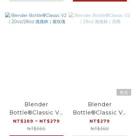
售完
Blender
Blender
Bottle®Classic V2
Bottle®Classic V2
｜20oz/28oz 搖搖杯
｜28oz 搖搖杯｜貝果
NT$269 ~ NT$279
NT$279
｜紫玫瑰
NT$360
NT$360