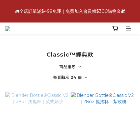
6
5
7
6
8
8
2
4
0
1
1
5
2
7
1
3
2
4
4
💪【爸氣好康照過來】指定88折
5
4
6
5
7
7
1
3
0
0
🚛全店訂單滿$499免運｜免費加入會員領$300購物金🎁
4
:
:
:
1
6
0
2
1
3
3
立即選購
4
9
3
5
4
6
6
0
2
日
時
分
秒
3
0
5
1
0
2
2
3
8
2
4
3
5
5
1
2
4
0
1
1
2
7
1
3
2
4
4
💪【爸氣好康照過來】指定88折
0
1
3
0
0
:
:
:
1
6
0
2
1
3
3
立即選購
0
2
日
時
分
秒
0
5
1
0
2
2
1
4
0
1
1
0
Classic™經典款
3
0
0
2
商品排序
1
0
每頁顯示 24 個