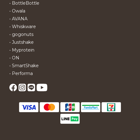
• BottleBottle
• Owala
• AVANA
• Whiskware
• gogonuts
• Justshake
• Myprotein
• ON
• SmartShake
• Performa