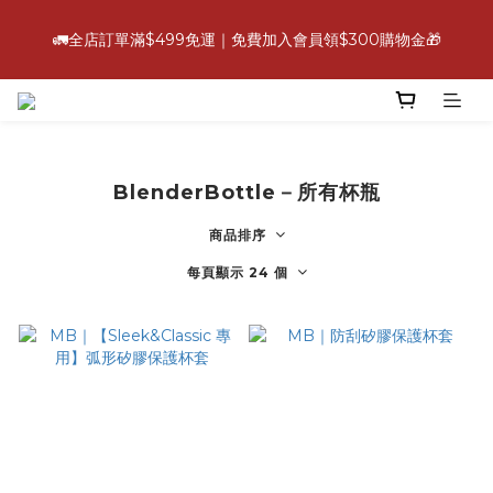
6
5
7
6
4
0
3
3
3
2
7
1
3
2
6
6
6
💪【爸氣好康照過來】指定88折
5
4
6
5
9
9
9
3
2
2
2
🚛全店訂單滿$499免運｜免費加入會員領$300購物金🎁
:
:
:
1
6
0
2
1
5
5
5
立即選購
4
9
3
5
4
8
8
8
2
1
1
1
日
時
分
秒
0
5
1
0
4
4
4
3
8
2
4
3
7
7
7
1
0
0
0
4
0
3
3
3
2
7
1
3
2
6
6
6
💪【爸氣好康照過來】指定88折
0
3
2
2
2
:
:
:
1
6
0
2
1
5
5
5
立即選購
2
1
1
1
日
時
分
秒
0
5
1
0
4
4
4
1
0
0
0
4
0
3
3
3
0
BlenderBottle－所有杯瓶
3
2
2
2
2
1
1
1
商品排序
1
0
0
0
0
每頁顯示 24 個