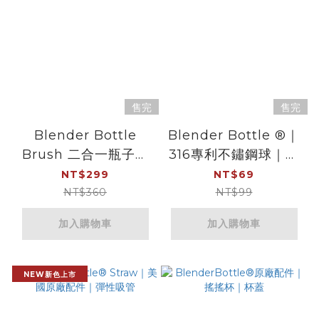
售完
售完
Blender Bottle
Blender Bottle ®｜
Brush 二合一瓶子清
316專利不鏽鋼球｜攪
潔刷
拌球｜鐵球｜彈簧球｜
NT$299
NT$69
美國原廠專利
NT$360
NT$99
加入購物車
加入購物車
NEW新色上市