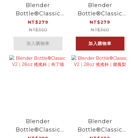
Blender
Blender
Bottle®Classic
Bottle®Classic
V2｜28oz 搖搖杯
V2｜28oz 搖搖杯
NT$279
NT$279
｜英式奶茶
｜紫玫瑰
NT$360
NT$360
加入購物車
加入購物車
Blender
Blender
Bottle®Classic
Bottle®Classic