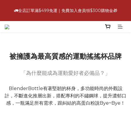
6
6
7
8
6
8
6
0
3
1
1
2
9
2
3
6
4
2
4
💪【爸氣好康照過來】指定88折
5
5
6
9
7
5
7
5
2
0
0
🚛全店訂單滿$499免運｜免費加入會員領$300購物金🎁
:
:
:
1
8
1
2
5
3
1
3
立即選購
4
4
5
8
6
4
6
4
1
日
時
分
秒
0
7
0
1
4
2
0
2
3
3
4
7
5
3
5
3
0
6
0
3
1
1
2
9
2
3
6
4
2
4
💪【爸氣好康照過來】指定88折
2
5
2
0
0
:
:
:
1
8
1
2
5
3
1
3
立即選購
1
4
1
日
時
分
秒
0
7
0
1
4
2
0
2
0
3
0
6
0
3
1
1
2
5
2
0
0
被擁護為最高質感的運動搖搖杯品牌
1
4
1
0
3
0
2
「為什麼能成為運動愛好者必備品？」
1
0
BlenderBottle有著堅韌的杯身，多功能時尚的外觀設
計，不斷進化推層出新，搭配專利的不鏽鋼球，提升濃郁口
感，一瓶滿足所有需求，跟糾結的高蛋白粉說Bye~Bye！