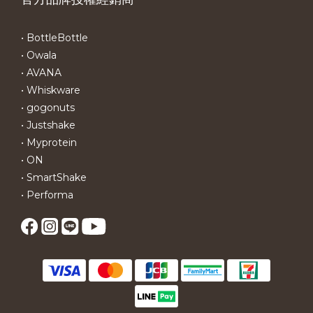
• BottleBottle
• Owala
• AVANA
• Whiskware
• gogonuts
• Justshake
• Myprotein
• ON
• SmartShake
• Performa