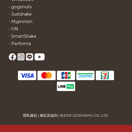
• gogonuts
• Justshake
• Myprotein
• ON
• SmartShake
• Performa
隱私條款
|
條款及細則
| ©2013-2025 PAIYU CO.,LTD.