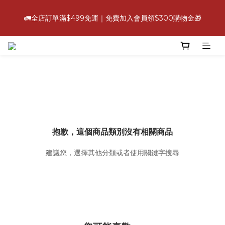
6
5
8
5
7
6
3
1
0
4
2
9
1
6
4
1
3
7
💪【爸氣好康照過來】指定88折
5
4
9
7
4
6
5
2
0
3
🚛全店訂單滿$499免運｜免費加入會員領$300購物金🎁
:
:
:
1
8
0
5
3
0
2
6
立即選購
4
3
8
6
3
5
9
4
1
2
日
時
分
秒
0
7
4
2
1
5
3
2
7
5
2
4
8
3
0
1
6
3
1
0
4
2
9
1
6
4
1
3
7
💪【爸氣好康照過來】指定88折
2
0
5
2
0
3
:
:
:
1
8
0
5
3
0
2
6
立即選購
1
4
1
2
日
時
分
秒
0
7
4
2
1
5
0
3
0
1
6
3
1
0
4
2
0
5
2
0
3
1
4
1
2
0
3
0
1
2
0
抱歉，這個商品類別沒有相關商品
1
0
建議您，選擇其他分類或者使用關鍵字搜尋