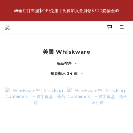
6
6
7
6
8
4
5
0
1
5
2
7
2
8
3
2
4
8
💪【爸氣好康照過來】指定88折
5
5
6
5
7
3
4
0
4
🚛全店訂單滿$499免運｜免費加入會員領$300購物金🎁
:
:
:
1
6
1
7
2
1
3
7
立即選購
4
9
4
5
4
6
2
3
3
日
時
分
秒
0
5
0
6
1
0
2
6
3
8
3
9
4
3
5
9
1
2
2
4
5
0
1
5
2
7
2
8
3
2
4
8
💪【爸氣好康照過來】指定88折
0
1
1
3
4
0
4
:
:
:
1
6
1
7
2
1
3
7
立即選購
0
0
2
3
3
日
時
分
秒
0
5
0
6
1
0
2
6
1
2
2
4
5
0
1
5
0
1
1
美國 Whiskware
3
4
0
4
0
0
2
3
3
商品排序
1
2
2
0
1
1
每頁顯示 24 個
0
0