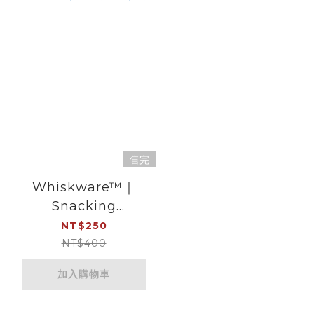
售完
Whiskware™｜
Snacking
Containers｜三層零
NT$250
食盒｜公雞
NT$400
加入購物車