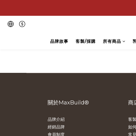
💪
💪
品牌故事
客製/採購
所有商品
關於MaxBuild®
商
品牌介紹
客製
經銷品牌
如
會員制度
常