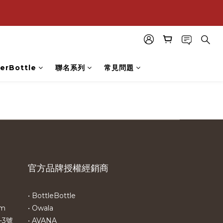
購
購
erBottle
聯名系列
常見問題
官方品牌授權經銷商
• BottleBottle
om
• Owala
-3號
• AVANA