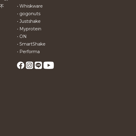
不
• Whiskware
• gogonuts
• Justshake
• Myprotein
• ON
• SmartShake
• Performa