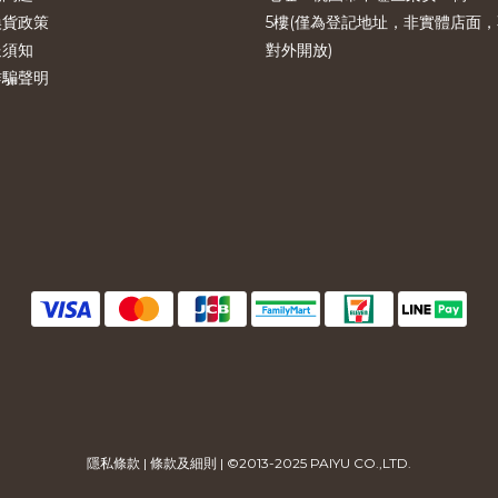
換貨政策
5樓(僅為登記地址，非實體店面，
送須知
對外開放)
詐騙聲明
隱私條款
|
條款及細則
| ©2013-2025 PAIYU CO.,LTD.