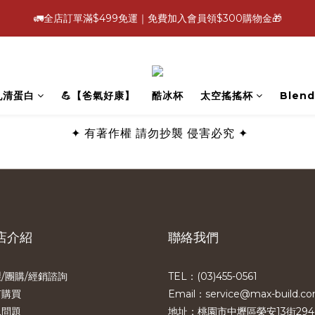
4
4
6
8
8
6
1
3
5
3
7
:
:
:
1
8
1
3
5
7
5
9
🚛全店訂單滿$499免運｜免費加入會員領$300購物金🎁
【爸氣好康照過來】指定88折
立即選
3
3
5
7
9
7
5
0
2
4
2
6
日
時
分
秒
0
7
0
2
4
6
4
8
2
9
2
4
6
8
6
4
1
3
1
5
6
1
3
5
3
7
:
:
:
1
8
1
3
5
7
5
9
【爸氣好康照過來】指定88折
立即選
3
0
2
0
4
5
0
2
4
2
6
日
時
分
秒
0
7
0
2
4
6
4
8
2
1
3
4
1
3
1
5
6
1
3
5
3
7
1
0
2
3
0
2
0
4
乳清蛋白
💪【爸氣好康】
酷冰杯
太空搖搖杯
Blend
5
0
2
4
2
6
0
1
2
1
3
4
1
3
1
5
0
1
0
2
3
0
2
0
4
✦
有著作權 請勿抄襲 侵害必究
✦
0
1
2
1
3
0
1
0
2
0
1
0
店介紹
聯絡我們
/團購/經銷諮詢
TEL：(03)455-0561​
何購買
Email：service@max-build.c
見問題
地址：桃園市中壢區榮安13街294