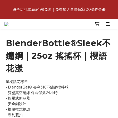
6
6
5
5
7
6
5
4
0
2
9
2
8
1
7
1
3
💪【爸氣好康照過來】指定88折
5
5
4
4
6
5
4
3
🚛全店訂單滿$499免運｜免費加入會員領$300購物金🎁
:
:
:
1
8
1
7
0
6
0
2
立即選購
4
4
3
9
3
5
4
3
2
日
時
分
秒
0
7
0
6
5
1
3
3
9
2
8
2
4
3
2
1
6
5
4
0
2
9
2
8
1
7
1
3
💪【爸氣好康照過來】指定88折
2
1
0
5
4
3
:
:
:
1
8
1
7
0
6
0
2
立即選購
1
0
4
3
2
日
時
分
秒
0
7
0
6
5
1
0
3
2
1
BlenderBottle®Sleek不
6
5
4
0
2
1
0
5
4
3
1
0
4
3
2
鏽鋼｜25oz 搖搖杯｜櫻語
0
3
2
1
2
1
0
花漾
1
0
0
🌸櫻語花漾🌸
• BlenderBall® 專利316不鏽鋼攪拌球
• 雙壁真空絕緣 保冷保溫24小時
• 按壓式開關蓋
• 安全鎖設計
• 橡膠軟式提環
• 專利瓶扣