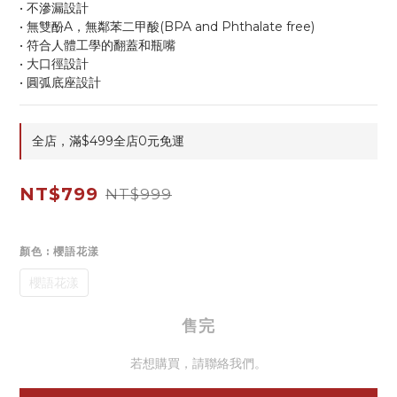
• 不滲漏設計
• 無雙酚A，無鄰苯二甲酸(BPA and Phthalate free)
• 符合人體工學的翻蓋和瓶嘴
• 大口徑設計
• 圓弧底座設計
全店，滿$499全店0元免運
NT$799
NT$999
顏色
: 櫻語花漾
櫻語花漾
售完
若想購買，請聯絡我們。