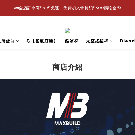
4
3
8
4
8
5
3
6
3
6
:
:
:
1
7
0
5
1
8
5
8
🚛全店訂單滿$499免運｜免費加入會員領$300購物金🎁
【爸氣好康照過來】指定88折
立即選
3
9
2
7
3
7
4
2
5
2
5
日
時
分
秒
0
6
4
0
7
4
7
2
8
1
6
2
9
6
9
3
1
4
1
4
5
3
6
3
6
:
:
:
1
7
0
5
1
8
5
8
【爸氣好康照過來】指定88折
立即選
2
0
3
0
3
4
2
5
2
5
日
時
分
秒
0
6
4
0
7
4
7
1
2
2
3
1
4
1
4
5
3
6
3
6
0
1
1
2
0
3
0
3
乳清蛋白
💪【爸氣好康】
酷冰杯
太空搖搖杯
Blend
4
2
5
2
5
0
0
1
2
2
3
1
4
1
4
0
1
1
2
0
3
0
3
0
0
1
2
2
商店介紹
0
1
1
0
0