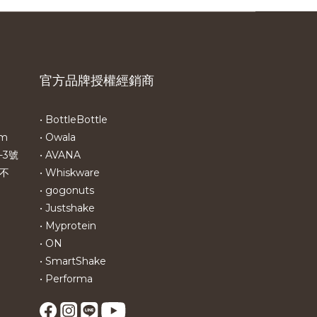
官方品牌授權經銷商
• BottleBottle
om
• Owala
-3號
• AVANA
不
• Whiskware
• gogonuts
• Justshake
• Myprotein
• ON
• SmartShake
• Performa