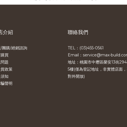
店介紹
聯絡我們
/團購/經銷諮詢
TEL：(03)455-0561​
何購買
Email：service@max-build.c
見問題
地址：桃園市中壢區榮安13街294
換貨政策
5樓(僅為登記地址，非實體店面，
送須知
對外開放)
詐騙聲明