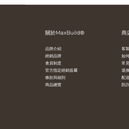
關於MaxBuild®
商
品牌介紹
客製
經銷品牌
如
會員制度
常
官方指定經銷簽屬
退
條款與細則
配
商品總覽
防