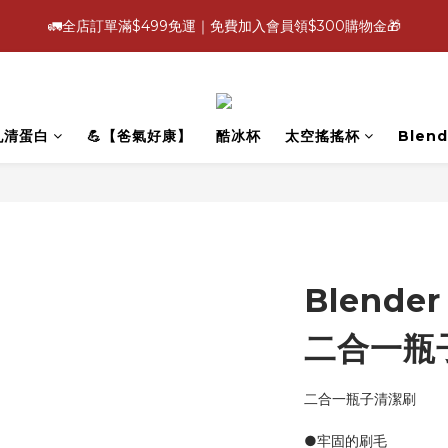
3
4
3
9
3
6
4
5
6
4
1
0
:
:
:
1
8
0
6
0
3
1
2
🚛全店訂單滿$499免運｜免費加入會員領$300購物金🎁
【爸氣好康照過來】指定88折
立即選
3
2
8
2
5
3
4
5
3
0
日
時
分
秒
0
7
5
2
0
1
2
9
1
7
1
4
2
3
4
2
6
4
1
0
:
:
:
1
8
0
6
0
3
1
2
【爸氣好康照過來】指定88折
立即選
3
1
5
3
0
日
時
分
秒
0
7
5
2
0
1
2
0
4
2
6
4
1
0
1
3
1
乳清蛋白
💪【爸氣好康】
酷冰杯
太空搖搖杯
Blend
5
3
0
0
2
0
4
2
1
3
1
0
2
0
1
0
Blender
二合一瓶
二合一瓶子清潔刷
●牢固的刷毛