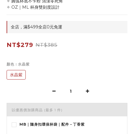
✧ 圓弧杯底不卡粉 清潔零死角
✧ OZ｜ML 杯身雙刻度設計
全店，滿$499全店0元免運
NT$279
NT$385
顏色
: 水晶紫
水晶紫
以優惠價加購商品
(最多 1 件)
MB｜隨身扣環保杯袋｜配件－丁香紫